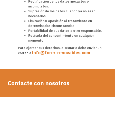
Rectificación de los datos inexactos o
incompletos.
Supresión de los datos cuando ya no sean
necesarios.
Limitación u oposición al tratamiento en
determinadas circunstancias.
Portabilidad de sus datos a otro responsable.
Retirada del consentimiento en cualquier
momento.
Para ejercer sus derechos, el usuario debe enviar un
info@forer-renovables.com
correo a
.
Contacte con nosotros
(+34) 652 822 452
Llámenos al
o escríbanos explicándonos en qué tipo de curso está
interesado