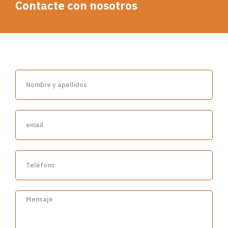
Contacte con nosotros
(+34) 652 822 452
Llámenos al
o escríbanos explicándonos en qué tipo de curso está
interesado