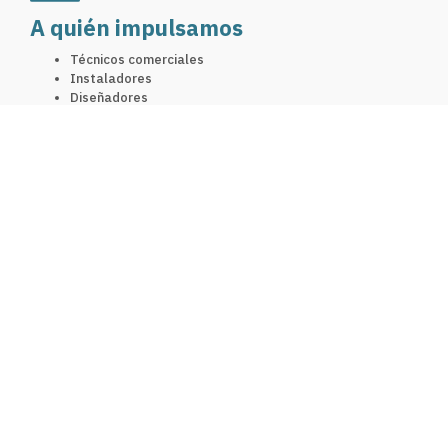
A quién impulsamos
Técnicos comerciales
Instaladores
Diseñadores
Personal de oficina técnica
Fundaciones
Trabajadores en situación de desempleo
Cursos en energías renovables